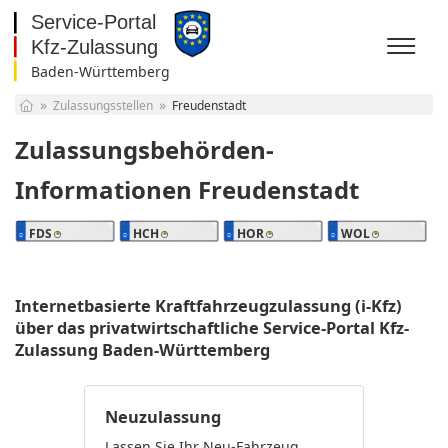
Baden-Württemberg
Baden-Württemberg
Zulassungsstellen
Freudenstadt
Bayern
Berlin
Zulassungsbehörden-
Brandenburg
Bremen
Informationen Freudenstadt
Hamburg
Hessen
FDS
HCH
HOR
WOL
Mecklenburg-
Vorpommern
Niedersachsen
Nordrhein-Westfalen
Internetbasierte Kraftfahrzeugzulassung (i-Kfz)
Rheinland-Pfalz
über das privatwirtschaftliche Service-Portal Kfz-
Saarland
Zulassung Baden-Württemberg
Sachsen
Sachsen-Anhalt
Schleswig-Holstein
Neuzulassung
Thüringen
Lassen Sie Ihr Neu-Fahrzeug