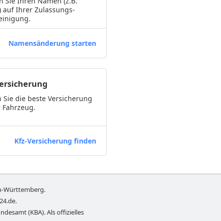
 Sie Ihren Namen (z.B.
) auf Ihrer Zulassungs-
einigung.
Namensänderung starten
Versicherung
 Sie die beste Versicherung
r Fahrzeug.
Kfz-Versicherung finden
n-Württemberg
.
-24.de
.
ndesamt (KBA). Als offizielles