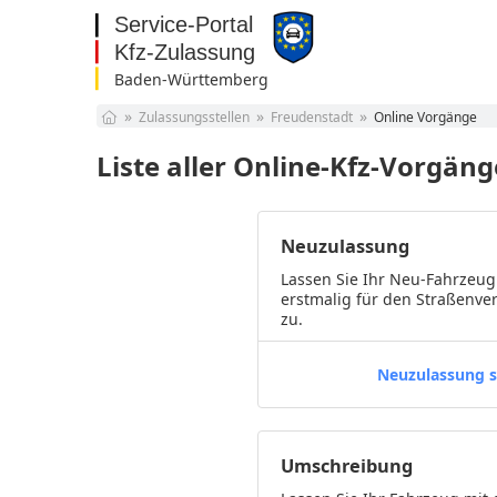
Baden-Württemberg
Baden-Württemberg
Zulassungsstellen
Freudenstadt
Online Vorgänge
Bayern
Berlin
Liste aller Online-Kfz-Vorgän
Brandenburg
Bremen
Hamburg
Neuzulassung
Hessen
Mecklenburg-
Lassen Sie Ihr Neu-Fahrzeug
Vorpommern
Niedersachsen
erstmalig für den Straßenve
zu.
Nordrhein-Westfalen
Rheinland-Pfalz
Saarland
Neuzulassung s
Sachsen
Sachsen-Anhalt
Schleswig-Holstein
Umschreibung
Thüringen