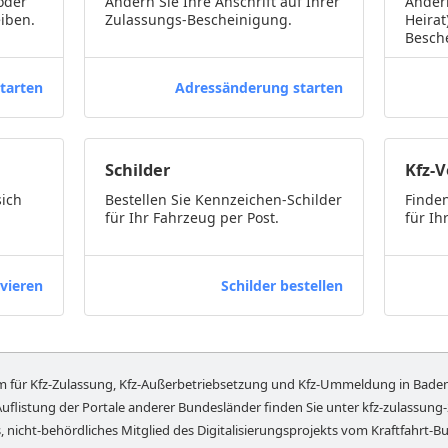
oder
Ändern Sie Ihre Anschrift auf Ihrer
Ändern
iben.
Zulassungs-Bescheinigung.
Heirat
Besch
tarten
Adressänderung starten
Schilder
Kfz-
sich
Bestellen Sie Kennzeichen-Schilder
Finden
für Ihr Fahrzeug per Post.
für Ih
vieren
Schilder bestellen
rm für Kfz-Zulassung, Kfz-Außerbetriebsetzung und Kfz-Ummeldung in
Bade
Auflistung der Portale anderer Bundesländer finden Sie unter
kfz-zulassung
, nicht-behördliches Mitglied des Digitalisierungsprojekts vom Kraftfahrt-Bu