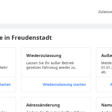
Zulassu
ge in Freudenstadt
Wiederzulassung
Auße
Lassen Sie Ihr außer Betrieb
Melde
rkehr
gesetzes Fahrzeug wieder zu.
01.01
ab.
tarten
Wiederzulassung starten
Adressänderung
Name